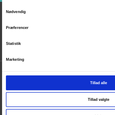
Samtykkevalg
Nødvendig
Kontakt os
Den Glade Mund Aps
Præferencer
Jernbæk Alle 44
kontakt@denglademund.dk
3200 Helsinge
61 76 15 50
Statistik
CVR: 43 83 27 43
Marketing
Tillad alle
Vi er e-mærke godkendt
Tillad valgte