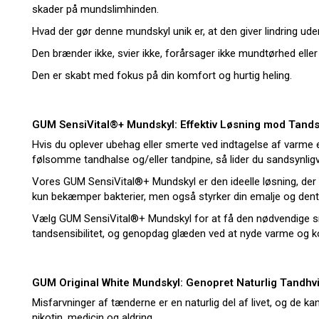
skader på mundslimhinden.
Hvad der gør denne mundskyl unik er, at den giver lindring ud
Den brænder ikke, svier ikke, forårsager ikke mundtørhed eller
Den er skabt med fokus på din komfort og hurtig heling.
GUM SensiVital®+ Mundskyl: Effektiv Løsning mod Tandse
Hvis du oplever ubehag eller smerte ved indtagelse af varme e
følsomme tandhalse og/eller tandpine, så lider du sandsynligvi
Vores GUM SensiVital®+ Mundskyl er den ideelle løsning, der 
kun bekæmper bakterier, men også styrker din emalje og dent
Vælg GUM SensiVital®+ Mundskyl for at få den nødvendige s
tandsensibilitet, og genopdag glæden ved at nyde varme og 
GUM Original White Mundskyl: Genopret Naturlig Tandhvi
Misfarvninger af tænderne er en naturlig del af livet, og de ka
nikotin, medicin og aldring.