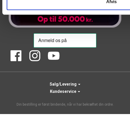
Afvis
Salg/Levering
Kundeservice
Din bestilling er først bindende, når vi har bekræftet din ordre.