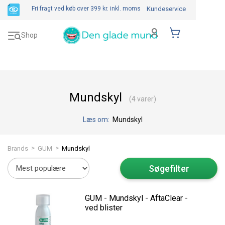
Fri fragt ved køb over 399 kr.
inkl. moms
Kundeservice
Toggle
Shop
navigation
Mundskyl
(4 varer)
Læs om:
Mundskyl
>
>
Brands
GUM
Mundskyl
Søgefilter
GUM - Mundskyl - AftaClear -
ved blister