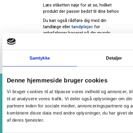
Læs etiketten nøje for at se, hvilket
produkt der passer bedst til dine behov.
Du kan også rådføre dig med din
tandlæge eller
tandplejer
for
anbefalinger baseret på din munds
sundhedstilstand.
Tilbage til toppen
Samtykke
Detaljer
Denne hjemmeside bruger cookies
Nyhedsbrev
Vi bruger cookies til at tilpasse vores indhold og annoncer, til
Få gode tilbud og nyheder direkte i din
til at analysere vores trafik. Vi deler også oplysninger om 
indbakke hver uge.
partnere inden for sociale medier, annonceringspartnere og 
kombinere disse data med andre oplysninger, du har givet de
Tilmeld nyhedsbrev
af deres tjenester.