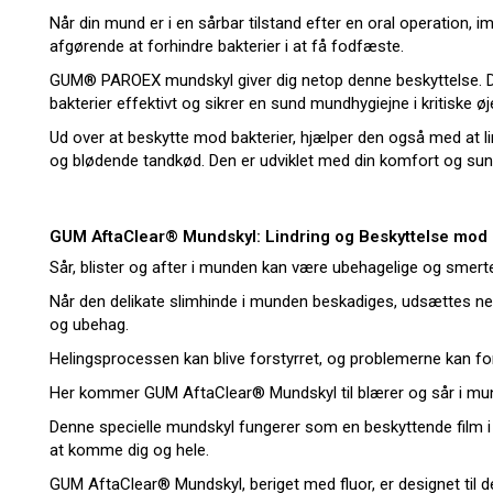
Når din mund er i en sårbar tilstand efter en oral operation, i
afgørende at forhindre bakterier i at få fodfæste.
GUM® PAROEX mundskyl giver dig netop denne beskyttelse. D
bakterier effektivt og sikrer en sund mundhygiejne i kritiske øj
Ud over at beskytte mod bakterier, hjælper den også med at 
og blødende tandkød. Den er udviklet med din komfort og sun
GUM AftaClear® Mundskyl: Lindring og Beskyttelse mod 
Sår, blister og after i munden kan være ubehagelige og smert
Når den delikate slimhinde i munden beskadiges, udsættes ner
og ubehag.
Helingsprocessen kan blive forstyrret, og problemerne kan fo
Her kommer GUM AftaClear® Mundskyl til blærer og sår i mu
Denne specielle mundskyl fungerer som en beskyttende film i di
at komme dig og hele.
GUM AftaClear® Mundskyl, beriget med fluor, er designet til d