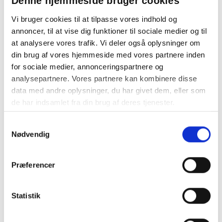
Denne hjemmeside bruger cookies
antibakteriel effekt.
Vi bruger cookies til at tilpasse vores indhold og
En hverdagsmundskyl med den ekstra gode effekt af
annoncer, til at vise dig funktioner til sociale medier og til
klorhexidin og fluor. God frisk smag. Uden PFAS.
at analysere vores trafik. Vi deler også oplysninger om
din brug af vores hjemmeside med vores partnere inden
Anvendelse:
for sociale medier, annonceringspartnere og
Skyl munden i 30 sekunder 1-2 x dagligt. Spyttes ud efter
analysepartnere. Vores partnere kan kombinere disse
brug.
data med andre oplysninger, du har givet dem, eller som
OBS! Klorhexidin inaktiveres af skummemiddel
de har indsamlet fra din brug af deres tjenester.
(NLS/SLS), som findes i nogle typer tandpasta.
Samtykkevalg
Nødvendig
Indhold:
500 ml.
Præferencer
Ingredienser:
Statistik
Aqua
Glycerin