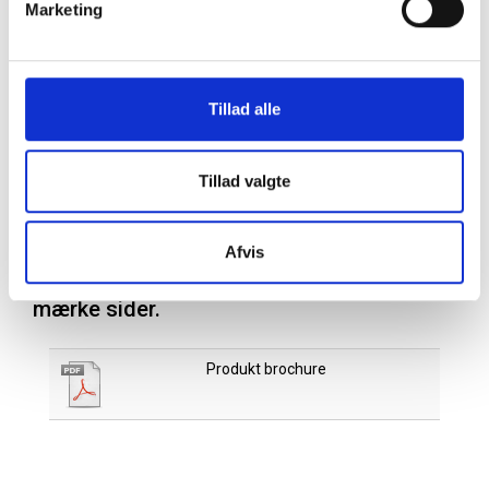
Propylene Glycol
Marketing
PEG-40 Hydrogenated Castor Oil
Aroma
Sodium Citrate
Chlorhexidine Digluconate
Tillad alle
Cetylpryridinium Chloride
Sucralose
Citric Acid
Tillad valgte
Læs mere om hvordan du bruger
klorhexidin
her.
Afvis
Læs mere om
GUM sunstar
på vores
mærke sider.
Produkt brochure