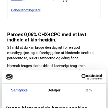
Handelsbetingelser
Paroex 0,06% CHX+CPC med et lavt
indhold af klorhexidin.
Så mild at du kan bruge den dagligt for en god
mundhygiejne, og til forebyggelse af blødende tandkød,
paradentose, huller i tænderne og dårlig ånde.
Normalt bruges klorhexidin til kortvarigt brug, men
indholdet af klorhexidin i denne mundskyl er så lavt, at du
med fordel kan bruge den dagligt, helt uden bivirkninger.
Paroex 0,06% forebygger effektivt de skadelige
bakteriebelægningerne (plak), som er årsagen til
Samtykke
Detaljer
Om
sygdomme i tænder og tandkød, og den beskytter
samtidig emaljen.
Med Cetylpryridinium Chloride som giver en ekstra