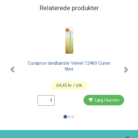
Relaterede produkter
Curaprox tandbørste Velvet 12460 Curen
fibre
64,45 kr. / stk
Læg i kurven