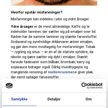
Hvorfor opstår misfarvninger?
Misfarvninger kan inddeles i ydre og indre årsager.
Ydre årsager
er de mest almindelige. Kaffe og te
indeholder tanniner, der sætter sig på emaljen over tid.
Rødvin har de samme tanniner og stærke farvestoffer.
Sodavand og syreholdige drikkevarer ætser emaljen,
og gør den mere modtagelig for misfarvninger. Tobak
— rygning og snus — er en af de største syndere, da
nikotin og tjære sætter sig dybt i emaljen. Stærkt
farvede fødevarer som blåbær, brombær, karry og
sojasauce bidrager også. Dårlig mundhygiejne og
manglende rensning af
mellemrummene
giver plak,
der nemt optager farvestoffer.
Indre årsager
er mere komplekse. Med alderen bliver
emaljen tyndere, og den mere gullige dentin skinner
tydeligere igennem. Visse lægemidler — særligt
Samtykke
Detaljer
Om
tetracyklin-antibiotika taget under tanddannelsen —
kan give varige indre misfarvninger. Medfødte defekter