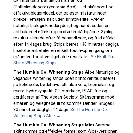
CE-mærkede. Det aktive stof er PAP
(Phthalimidoperoxycaproic Acid) — et skånsomt og
effektivt blegemiddel, der opløser misfarvninger
direkte i emaljen, helt uden brintoverilte. PAP er
naturligt biologisk nedbrydeligt og har desuden en
antibakteriel effekt og modvirker dårlig ånde. Synligt
resultat allerede efter få behandlinger, og fuld effekt
efter 14 dages brug. Strips bæres i 30 minutter dagligt.
Liselotte anbefaler en enkelt touch-up en gang om
måneden for at vedligeholde resultatet.
Se Ekulf Pure
Shine Whitening Strips →
The Humble Co. Whitening Strips Aloe
Naturlige og
veganske whitening strips uden brintoverilte, baseret
på kokosolie, Dødehavssalt, aloe vera, bromelain og
micro-hydroxyapatit. CE-mærkede, PFAS-frie og
certificeret af The Vegan Society. Skånsomme mod
emaljen og velegnede til følsomme tænder. Bruges i
30 minutter dagligt i 14 dage.
Se The Humble Co.
Whitening Strips Aloe →
The Humble Co. Whitening Strips Mint
Samme
skånsomme og effektive formel som Aloe-versionen