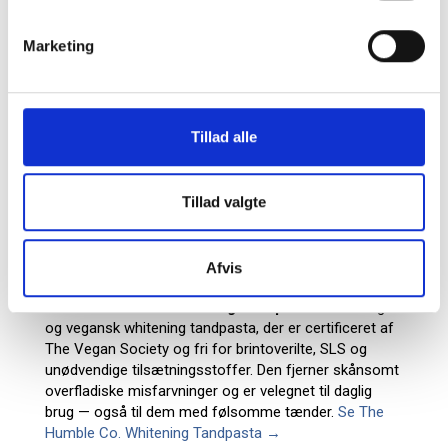
tandpastaer på markedet har meget høje RDA-værdier
og kan slide emaljen af. Det gælder ingen af vores.
Marketing
Ekulf Pure Shine Whitening Tandpasta
Ekulf Pure
Shine er udviklet i samarbejde med tandlæger og
indeholder Papain — et naturligt enzym udvundet af
papajafrugten, der opløser plak og misfarvninger
Tillad alle
effektivt og skånsomt. Den efterlader en ren og glat
tandoverflade, der reflekterer mere lys — og gør det
sværere for nye belægninger at hæfte sig fast.
Tillad valgte
Indeholder fluor (1450 ppm) og er fri for brintoverilte
og skadelige slibemidler. God til daglig brug, og særligt
effektiv i kombination med Ekulf Pure Shine strips.
Se
Afvis
Ekulf Pure Shine Whitening Tandpasta →
The Humble Co. Whitening Tandpasta
En naturlig
og vegansk whitening tandpasta, der er certificeret af
The Vegan Society og fri for brintoverilte, SLS og
unødvendige tilsætningsstoffer. Den fjerner skånsomt
overfladiske misfarvninger og er velegnet til daglig
brug — også til dem med følsomme tænder.
Se The
Humble Co. Whitening Tandpasta →