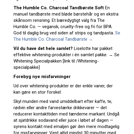
The Humble Co. Charcoal Tandbørste Soft
En
manuel tandbørste med bløde børstehår og en ekstra
skånsom rensning. Et bæredygtigt valg fra The
Humble Co. — vegansk, cruelty-free og fri for BPA.
God til daglig brug ved siden af strips og tandpasta.
Se
The Humble Co. Charcoal Tandbørste →
Vil du have det hele samlet?
Liselotte har pakket
effektive whitening-produkter i én samlet pakke. → Se
Whitening Specialpakken [link til /Whitening-
specialpakke]
Forebyg nye misfarvninger
Ud over whitening-produkter er der enkle vaner, der
kan gøre en stor forskel:
Skyl munden med vand umiddelbart efter kaffe, te,
rødvin eller andre farvestærke drikkevarer — det
reducerer kontakttiden med tænderne markant. Undgå
at sjatdrikke sodavand eller juice i løbet af dagen —
syrens kontakt med emaljen gør den mere modtagelig
for misfarvninger. Vent altid mindst 30 minutter med