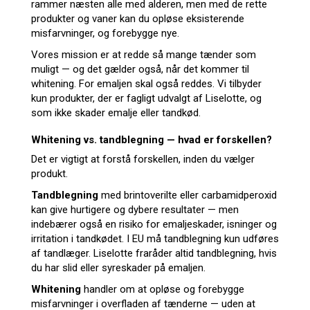
rammer næsten alle med alderen, men med de rette
produkter og vaner kan du opløse eksisterende
misfarvninger, og forebygge nye.
Vores mission er at redde så mange tænder som
muligt — og det gælder også, når det kommer til
whitening. For emaljen skal også reddes. Vi tilbyder
kun produkter, der er fagligt udvalgt af Liselotte, og
som ikke skader emalje eller tandkød.
Whitening vs. tandblegning — hvad er forskellen?
Det er vigtigt at forstå forskellen, inden du vælger
produkt.
Tandblegning
med brintoverilte eller carbamidperoxid
kan give hurtigere og dybere resultater — men
indebærer også en risiko for emaljeskader, isninger og
irritation i tandkødet. I EU må tandblegning kun udføres
af tandlæger. Liselotte fraråder altid tandblegning, hvis
du har slid eller syreskader på emaljen.
Whitening
handler om at opløse og forebygge
misfarvninger i overfladen af tænderne — uden at