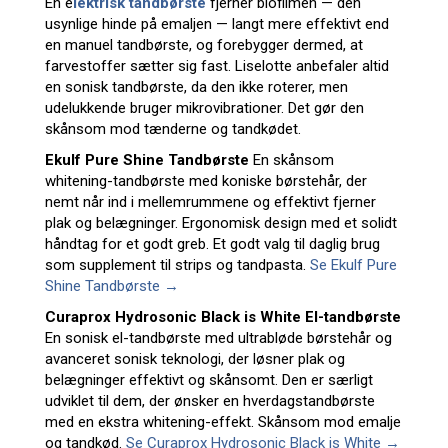
En e
lektrisk tandbørste
fjerner biofilmen — den
usynlige hinde på emaljen — langt mere effektivt end
en manuel tandbørste, og forebygger dermed, at
farvestoffer sætter sig fast. Liselotte anbefaler altid
en sonisk tandbørste, da den ikke roterer, men
udelukkende bruger mikrovibrationer. Det gør den
skånsom mod tænderne og tandkødet.
Ekulf Pure Shine Tandbørste
En skånsom
whitening-tandbørste med koniske børstehår, der
nemt når ind i mellemrummene og effektivt fjerner
plak og belægninger. Ergonomisk design med et solidt
håndtag for et godt greb. Et godt valg til daglig brug
som supplement til strips og tandpasta.
Se Ekulf Pure
Shine Tandbørste →
Curaprox Hydrosonic Black is White El-tandbørste
En sonisk el-tandbørste med ultrabløde børstehår og
avanceret sonisk teknologi, der løsner plak og
belægninger effektivt og skånsomt. Den er særligt
udviklet til dem, der ønsker en hverdagstandbørste
med en ekstra whitening-effekt. Skånsom mod emalje
og tandkød.
Se Curaprox Hydrosonic Black is White →