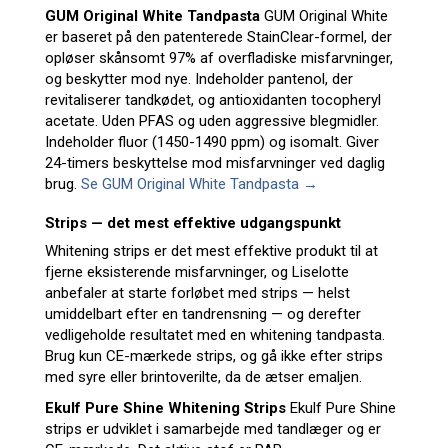
GUM Original White Tandpasta
GUM Original White
er baseret på den patenterede StainClear-formel, der
opløser skånsomt 97% af overfladiske misfarvninger,
og beskytter mod nye. Indeholder pantenol, der
revitaliserer tandkødet, og antioxidanten tocopheryl
acetate. Uden PFAS og uden aggressive blegmidler.
Indeholder fluor (1450-1490 ppm) og isomalt. Giver
24-timers beskyttelse mod misfarvninger ved daglig
brug.
Se GUM Original White Tandpasta →
Strips — det mest effektive udgangspunkt
Whitening strips er det mest effektive produkt til at
fjerne eksisterende misfarvninger, og Liselotte
anbefaler at starte forløbet med strips — helst
umiddelbart efter en tandrensning — og derefter
vedligeholde resultatet med en whitening tandpasta.
Brug kun CE-mærkede strips, og gå ikke efter strips
med syre eller brintoverilte, da de ætser emaljen.
Ekulf Pure Shine Whitening Strips
Ekulf Pure Shine
strips er udviklet i samarbejde med tandlæger og er