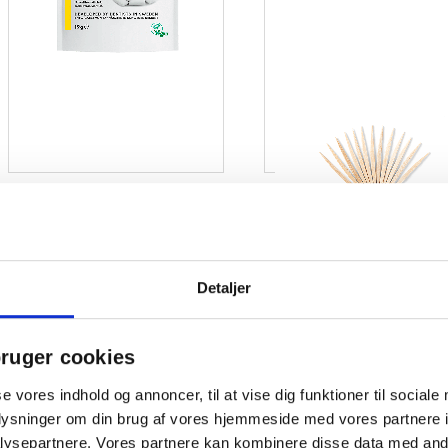
Bukkehornsfrø ekstrakt – naturlig styrke til mund
og krop
Detaljer
Bukkehornsfrø har gennem årtusinder været anvendt
som et naturligt middel, især på grund af sin
dokumenterede antiinflammatoriske effekt.
ruger cookies
Frøene hjælper med at bekæmpe
se vores indhold og annoncer, til at vise dig funktioner til sociale
sygdomsfremkaldende bakterier, og understøtter
oplysninger om din brug af vores hjemmeside med vores partnere i
kroppens egen helingsproces.
ysepartnere. Vores partnere kan kombinere disse data med andr