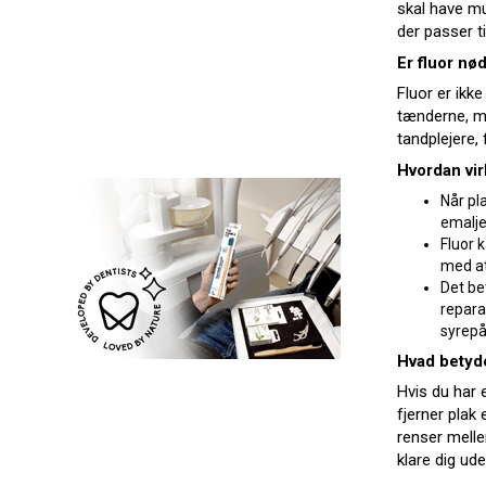
skal have mu
der passer t
Er fluor nø
Fluor er ikke
tænderne, me
tandplejere, 
Hvordan vir
Når pl
emalje
Fluor 
med at
Det be
repara
syrepå
Hvad betyde
Hvis du har 
fjerner plak
renser mell
klare dig ud