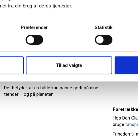
Derfor anvendes bukkehornsfrø i dag i flere former
et fra din brug af deres tjenester.
for mundpleje og sundhedsprodukter, hvor de kan
bidrage til at fremme en stærkere og sundere
mundhygiejne.
Præferencer
Statistik
Bæredygtige tandplejeprodukter
Hos Den Glade Mund går vi op i både sundhed og
bæredygtighed.
Vores
tandbørster
og
mellemrumsbørster
fra
The Humble Co
. er fremstillet af 100% biologisk
Tillad valgte
nedbrydeligt bambus.
Emballagen er ligeledes bæredygtig og
produceret med omtanke for miljøet.
Det betyder, at du både kan passe godt på dine
tænder – og på planeten.
Foretrækker
Hos Den Glad
bruge
tandpa
Friheden til 