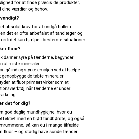
lighed for at finde præcis de produkter,
il dine værdier og behov.
dvendigt?
 et absolut krav for at undgå huller i
n det er ofte anbefalet af tandlæger og
fordi det kan hjælpe i bestemte situationer.
ker fluor?
ak danner syre på tænderne, begynder
n at miste mineraler
kan gå ind og styrke emaljen ved at hjælpe
 genopbygge de tabte mineraler
tyder, at fluor primært virker som et
tionsværktø
j
, når tænderne er under
virkning
r det for dig?
en god daglig mundhygiejne, hvor du
 effektivt med en blød tandbørste, og også
emrummene, så kan du i mange tilfælde
en fluor – og stadig have sunde tænder.