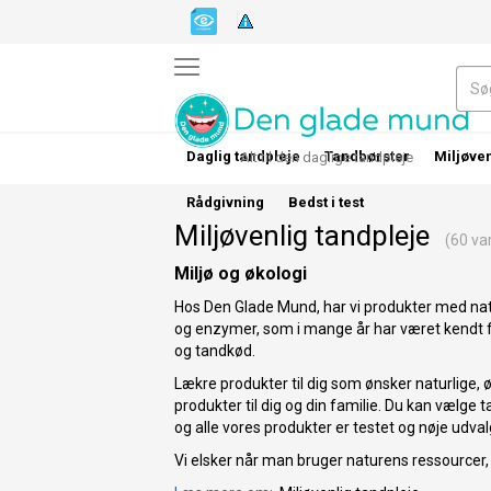
Daglig tandpleje
Tandbørster
Miljøven
Alt til den daglige tandpleje
Rådgivning
Bedst i test
Miljøvenlig tandpleje
(60 var
Miljø og økologi
Hos Den Glade Mund, har vi produkter med natu
og enzymer, som i mange år har været kendt f
og tandkød.
Lækre produkter til dig som ønsker naturlige, 
produkter til dig og din familie. Du kan vælge
og alle vores produkter er testet og nøje udval
Vi elsker når man bruger naturens ressourcer