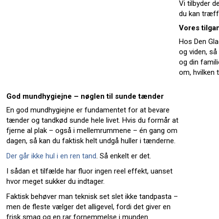
Vi tilbyder d
du kan træffe
Vores tilga
Hos Den Glad
og viden, så 
og din famili
om, hvilken t
God mundhygiejne – nøglen til sunde tænder
En god mundhygiejne er fundamentet for at bevare
tænder og tandkød sunde hele livet. Hvis du formår at
fjerne al plak – også i mellemrummene – én gang om
dagen, så kan du faktisk helt undgå huller i tænderne.
Der går ikke hul i en ren tand
. Så enkelt er det.
I sådan et tilfælde har fluor ingen reel effekt, uanset
hvor meget sukker du indtager.
Faktisk behøver man teknisk set slet ikke tandpasta –
men de fleste vælger det alligevel, fordi det giver en
frisk smag og en rar fornemmelse i munden.