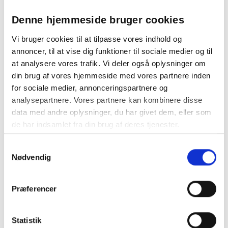
Mundskyl
Denne hjemmeside bruger cookies
Brug 10–15 ml mundskyl to gange dagligt
Skyl munden i 30 sekunder – spyt ud, men undlad
Vi bruger cookies til at tilpasse vores indhold og
at skylle efter med vand
annoncer, til at vise dig funktioner til sociale medier og til
Undgå at spise eller drikke 30 minutter efter brug
at analysere vores trafik. Vi deler også oplysninger om
Brug gerne mundskyllen efter tandbørstning og
din brug af vores hjemmeside med vores partnere inden
rensning af mellemrummene
for sociale medier, annonceringspartnere og
Bruges dagligt som en del af din mundplejerutine
analysepartnere. Vores partnere kan kombinere disse
Ved regelmæssig brug bidrager mundskyllen til at styrke
data med andre oplysninger, du har givet dem, eller som
tandkødets modstandskraft, reducere plak og beskytte
de har indsamlet fra din brug af deres tjenester.
emaljen mod syreskader og caries.
Samtykkevalg
GUM Activital mundskyl anbefales til
Nødvendig
Voksne med begyndende tandkødsproblemer
Personer med følsomt tandkød, eller tidlige tegn
Præferencer
på inflammation
Ældre med behov for ekstra støtte til tandkød og
emalje
Statistik
Dig, der ønsker et alkoholfrit og mildt produkt