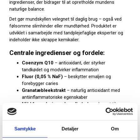
ingredienser, der bidrager til at opretholde mundens
naturlige balance.
Det gør mundskyllen velegnet til daglig brug – også ved
følsomme slimhinder eller mundtørhed. Produktet er
udviklet i samarbejde med tandplejefaglige eksperter og
indeholder ikke skrappe kemikalier.
Centrale ingredienser og fordele:
Coenzym Q10
– antioxidant, der styrker
tandkødet og modvirker inflammation
Fluor (0,05 % NaF)
– beskytter emaljen og
forebygger caries
Granatæbleekstrakt
– naturlig antioxidant med
antiinflammatoriske egenskaber
Mild formulering uden alkohol
– velegnet til
sarte slimhinder
Langvarig frisk smag
– giver en behagelig og ren
mundfølelse
Samtykke
Detaljer
Om
Sådan bruger du GUM Activital