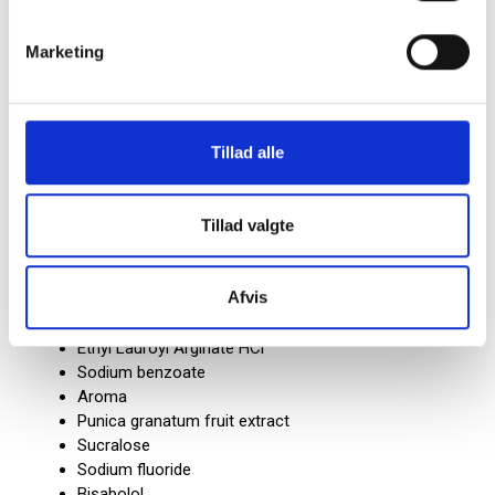
Som supplement til børstning og interdentalpleje
(pleje af mellemrummene)
Marketing
Indhold:
500 ml.
Tillad alle
Ingredienser:
Aqua
Tillad valgte
Glycerin
Propylene glycol
PEG-40 hydrogenated castor oil
Afvis
Poloxamer 407
Isomalt
Ethyl Lauroyl Arginate HCl
Sodium benzoate
Aroma
Punica granatum fruit extract
Sucralose
Sodium fluoride
Bisabolol