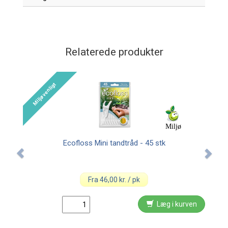
Relaterede produkter
jøvenligt
Miljø
Ecofloss Mini tandtråd - 45 stk
GUM 
Fra 46,00 kr. / pk
Læg i kurven