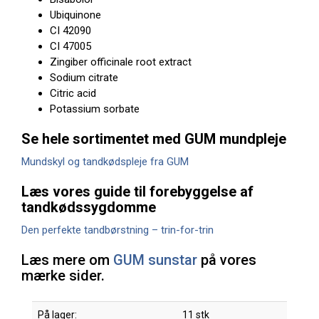
Ubiquinone
CI 42090
CI 47005
Zingiber officinale root extract
Sodium citrate
Citric acid
Potassium sorbate
Se hele sortimentet med GUM mundpleje
Mundskyl og tandkødspleje fra GUM
Læs vores guide til forebyggelse af
tandkødssygdomme
Den perfekte tandbørstning – trin-for-trin
Læs mere om
GUM sunstar
på vores
mærke sider.
På lager:
11 stk