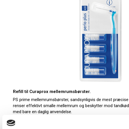
Refill til Curaprox mellemrumsbørster.
PS prime mellemrumsbørster, sandsynligvis de mest præcise
renser effektivt smalle mellemrum og beskytter mod tandkø
med bare en daglig anvendelse.
Med deres ekstraordinære finesse og robusthed kan en mel
ind i selv små mellemrum. Takket være et praktisk kliksystem