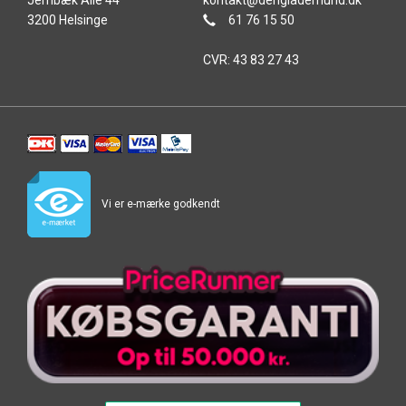
Jernbæk Alle 44
kontakt@denglademund.dk
3200 Helsinge
61 76 15 50
CVR: 43 83 27 43
Vi er e-mærke godkendt