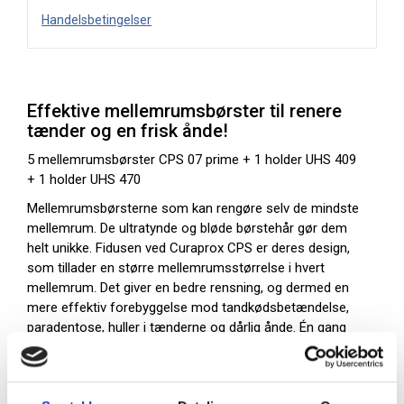
Handelsbetingelser
Effektive mellemrumsbørster til renere
tænder og en frisk ånde!
5 mellemrumsbørster CPS 07 prime + 1 holder UHS 409
+ 1 holder UHS 470
Mellemrumsbørsterne som kan rengøre selv de mindste
mellemrum. De ultratynde og bløde børstehår gør dem
helt unikke. Fidusen ved Curaprox CPS er deres design,
som tillader en større mellemrumsstørrelse i hvert
mellemrum. Det giver en bedre rensning, og dermed en
mere effektiv forebyggelse mod tandkødsbetændelse,
paradentose, huller i tænderne og dårlig ånde. Én gang
om dagen er alt, der skal til.
CPS 07 prime er den næsttyndeste CPS prime
mellemrumsbørste, og er designet til mellemrum op til