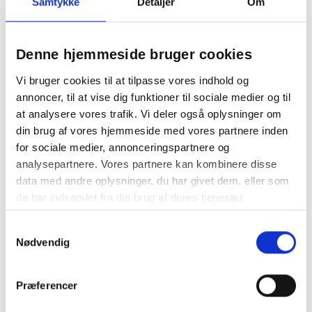
Samtykke
Detaljer
Om
2,5 mm.
Takket være kliksystemet passer enhver Curaprox
mellemrumsbørste til enhver holder. Bare klik den gamle
Denne hjemmeside bruger cookies
børste ud, klik den nye i, og fortsæt rengøringen af dine
mellemrum. Genopfyldningspakker er tilgængelige for
Vi bruger cookies til at tilpasse vores indhold og
alle vores mellemrumsbørster. Det er praktisk og nemt,
annoncer, til at vise dig funktioner til sociale medier og til
og giver et minimalt spild.
at analysere vores trafik. Vi deler også oplysninger om
Pladsudfyldende, effektive og nænsomme: Curaprox
din brug af vores hjemmeside med vores partnere inden
mellemrumsbørster renser mellemrummene effektivt og
for sociale medier, annonceringspartnere og
uden risiko for beskadigelse. De er så effektive, at en
analysepartnere. Vores partnere kan kombinere disse
enkelt rengøringsbevægelse er tilstrækkelig – Én gang ud
data med andre oplysninger, du har givet dem, eller som
og ind. Færdig.
de har indsamlet fra din brug af deres tjenester.
Ekstremt fine børster med paraplyeffekt. Patenteret
Samtykkevalg
kirurgisk wire til de mindste mellemrum. Lang levetid.
Nødvendig
Kliksystem til alle holdere
Sådan bruges en mellemrumsbørste
Præferencer
korrekt:
Find den rigtige vinkel: Placer CPS