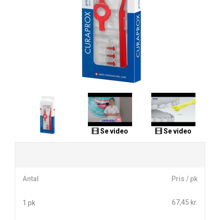
Se video
Se video
Antal
Pris / pk
67,45 kr.
1 pk