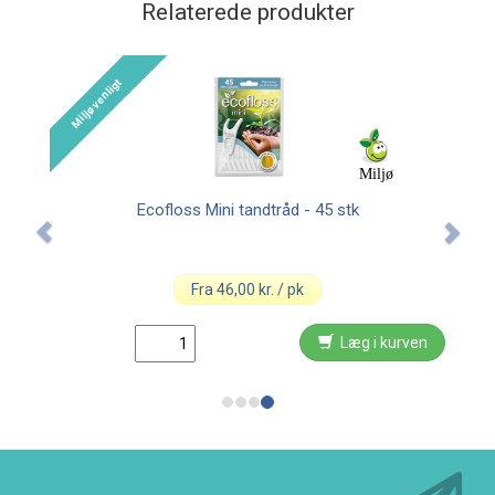
Relaterede produkter
jøvenligt
Miljø
Ecofloss Mini tandtråd - 45 stk
Cu
Fra 46,00 kr. / pk
Læg i kurven