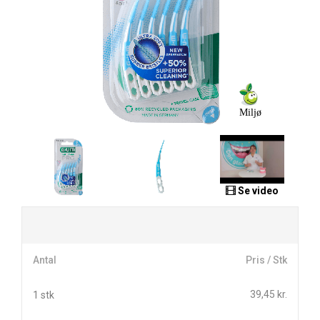
Miljø
Se video
Antal
Pris / Stk
39,45 kr.
1 stk