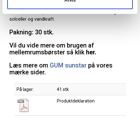
Ældre og personer med nedsat finmotorik
GUM Soft Picks produceres CO2 neutralt med energi fra
solceller og vandkraft.
Pakning: 30 stk.
Vil du vide mere om brugen af
mellemrumsbørster så klik
her.
Læs mere om
GUM sunstar
på vores
mærke sider.
På lager:
41 stk
Produktdeklaration