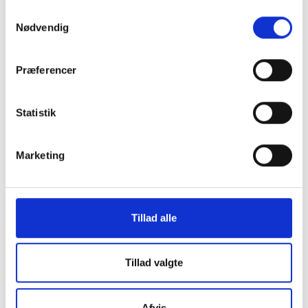
Samtykkevalg
Kan bruges med én hånd – også for personer med
Nødvendig
nedsat mobilitet
Sådan bruger du dem
Præferencer
Anvendes dagligt – helst efter tandbørstning
Før den forsigtigt ind mellem tænderne
Bevæg den blidt frem og tilbage 2–3 gange
Statistik
Skyl den og lad den lufttørre
Udskiftes når den ser slidt ud
Marketing
Ved daglig brug reducerer Soft-Picks risikoen for
tandkødsbetændelse, dårlig ånde og plak – og er et godt
supplement til din almindelige tandbørstning.
Anbefales til
Tillad alle
Dig med tætte tænder eller små mellemrum
Følsomt tandkød eller begyndende
Tillad valgte
tandkødsproblemer
Implantater, broer eller ortodontiske apparaturer
Førstegangsbrugere af mellemrums
Afvis