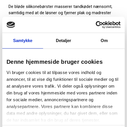
De bløde silikonebørster masserer tandkødet nænsomt,
samtidig med at de løsner og fjerner plak og madrester
fra mellemrummene.
Det slanke design og den bøjelige konstruktion gør det
nemt at komme ind – også i de bagerste tænder – uden
Samtykke
Detaljer
Om
at bøje, eller beskadige tandkødet.
Du får dermed en løsning, der kan bruges både af
nybegyndere og erfarne brugere.
Denne hjemmeside bruger cookies
Hvorfor vælge GUM Soft-Picks PRO
Vi bruger cookies til at tilpasse vores indhold og
Small?
annoncer, til at vise dig funktioner til sociale medier og til
Særligt til tætte og små tandmellemrum
at analysere vores trafik. Vi deler også oplysninger om
Bløde silikonespidser – skånsomme mod
din brug af vores hjemmeside med vores partnere inden
tandkødet
for sociale medier, annonceringspartnere og
Uden metaltråd – velegnet ved implantater og
analysepartnere. Vores partnere kan kombinere disse
følsomhed
data med andre oplysninger, du har givet dem, eller som
Ergonomisk håndtag – giver god kontrol
de har indsamlet fra din brug af deres tjenester.
Praktisk etui medfølger – nem at have med
Klinisk dokumenteret til effektiv plak fjernelse