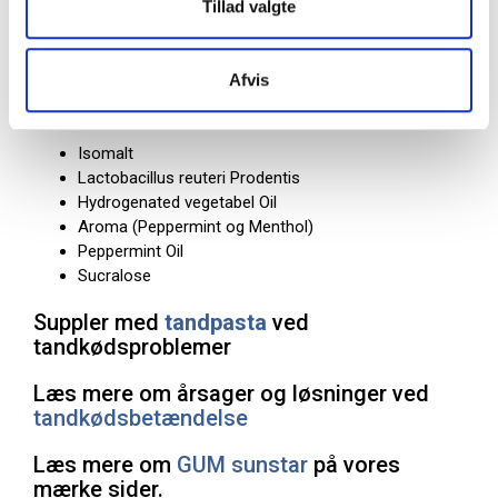
Tillad valgte
Tabletterne kan også være relevante efter professionel
tandrensning, rodbehandling eller kirurgisk indgreb i
mundhulen.
Afvis
Ingredienser:
Isomalt
Lactobacillus reuteri Prodentis
Hydrogenated vegetabel Oil
Aroma (Peppermint og Menthol)
Peppermint Oil
Sucralose
Suppler med
tandpasta
ved
tandkødsproblemer
Læs mere om årsager og løsninger ved
tandkødsbetændelse
Læs mere om
GUM sunstar
på vores
mærke sider.