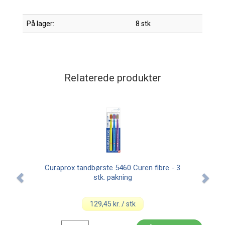
På lager:
8 stk
Relaterede produkter
Miljøvenligt
Curaprox tandbørste 5460 Curen fibre - 3
E
stk. pakning
129,45 kr. / stk