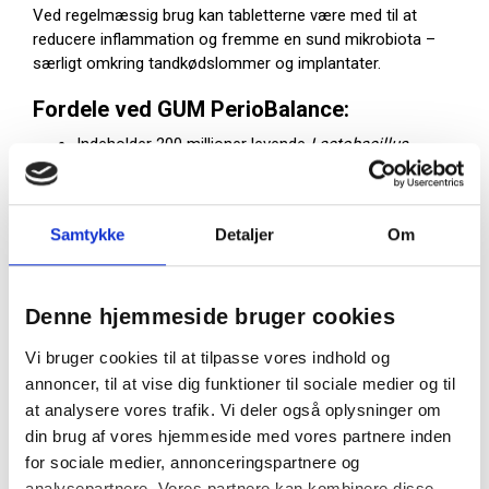
Ved regelmæssig brug kan tabletterne være med til at
reducere inflammation og fremme en sund mikrobiota –
særligt omkring tandkødslommer og implantater.
Fordele ved GUM PerioBalance:
Indeholder 200 millioner levende
Lactobacillus
reuteri Prodentis®
pr. tablet
Velegnet ved tandkødsbetændelse, dårlig ånde og
efter tandrensning
Samtykke
Detaljer
Om
Understøtter helingsprocessen efter tandkirurgi
eller implantatbehandling
Denne hjemmeside bruger cookies
Fri for sukker og laktose
Enkel daglig brug – opløses langsomt i munden
Vi bruger cookies til at tilpasse vores indhold og
annoncer, til at vise dig funktioner til sociale medier og til
Anvendelse og dosering
at analysere vores trafik. Vi deler også oplysninger om
din brug af vores hjemmeside med vores partnere inden
GUM PerioBalance anbefales som et dagligt tilskud til
den almindelige tandpleje, særligt i perioder med øget
for sociale medier, annonceringspartnere og
risiko for inflammation.
analysepartnere. Vores partnere kan kombinere disse