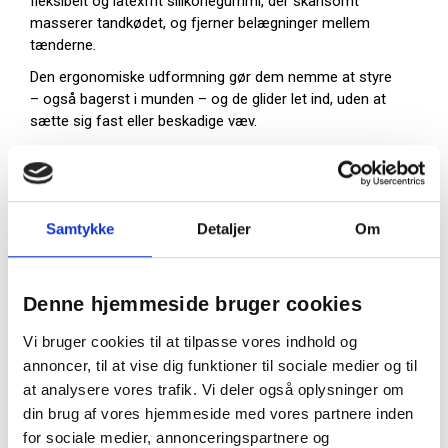
fleksibelt og latexfrit silikonegummi, der skånsomt
masserer tandkødet, og fjerner belægninger mellem
tænderne.
Den ergonomiske udformning gør dem nemme at styre
– også bagerst i munden – og de glider let ind, uden at
sætte sig fast eller beskadige væv.
Fordele ved GUM Soft-Picks PRO
Medium:
Velegnet til mellemstore tandmellemrum
Samtykke
Detaljer
Om
Uden metaltråd – sikker ved implantater og
følsomme områder
Bløde og fleksible silikonespidser
Denne hjemmeside bruger cookies
Komfortabelt og skridsikkert greb
Klinisk testet effektivitet mod plak og
Vi bruger cookies til at tilpasse vores indhold og
inflammation
annoncer, til at vise dig funktioner til sociale medier og til
Inkl. etui – ideelt til daglig og mobil brug
at analysere vores trafik. Vi deler også oplysninger om
Velegnet til ældre, og personer med nedsat
din brug af vores hjemmeside med vores partnere inden
motorik
for sociale medier, annonceringspartnere og