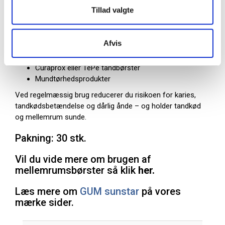
Tillad valgte
Kan bruges sammen med
Tandpasta med fluor eller klorhexidin
Afvis
Mundskyl til daglig brug (fx GUM Paroex eller
Original White)
Curaprox eller TePe tandbørster
Mundtørhedsprodukter
Ved regelmæssig brug reducerer du risikoen for karies,
tandkødsbetændelse og dårlig ånde – og holder tandkød
og mellemrum sunde.
Pakning: 30 stk.
Vil du vide mere om brugen af
mellemrumsbørster så klik
her.
Læs mere om
GUM sunstar
på vores
mærke sider.