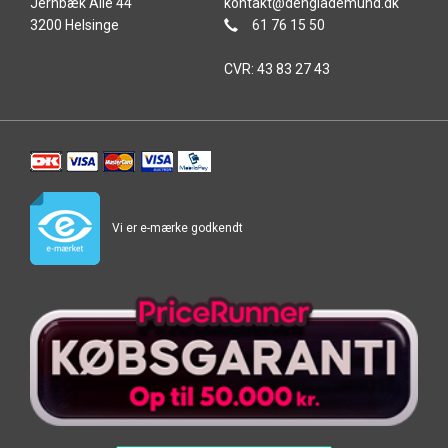
Jernbæk Alle 44
kontakt@denglademund.dk
3200 Helsinge
61 76 15 50
CVR: 43 83 27 43
Vi er e-mærke godkendt