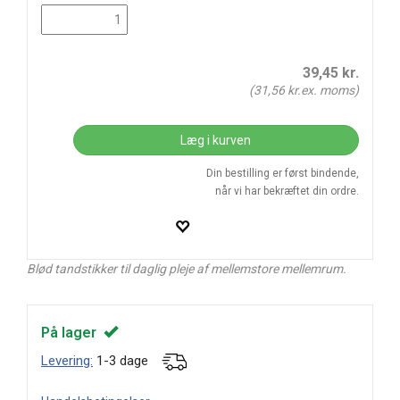
39,45
kr.
(
31,56
kr.ex. moms)
Læg i kurven
Din bestilling er først bindende,
når vi har bekræftet din ordre.
Blød tandstikker til daglig pleje af mellemstore mellemrum.
På lager
Levering:
1-3 dage