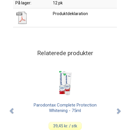
På lager:
12 pk
Produktdeklaration
Relaterede produkter
Parodontax Complete Protection
TePe®
Whitening - 75ml
39,45 kr. / stk