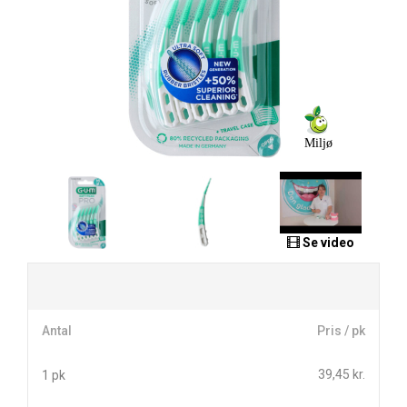
Miljø
Se video
Antal
Pris / pk
39,45 kr.
1 pk